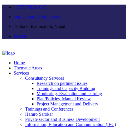
+9779748261047
contactctrade@gmail.com
Tokha 6, Kathmandu, Nepal
Search
Home
Thematic Areas
Services
Consultancy Services
Research on pertinent issues
Trainings and Capacity Building
Monitoring, Evaluation and learning
Plan/Policies, Manual Review
Project Management and Delivery
Trainings and Conferences
Hamro Sarokar
Private sector and Business Development
Information, Education and Communication (IEC)