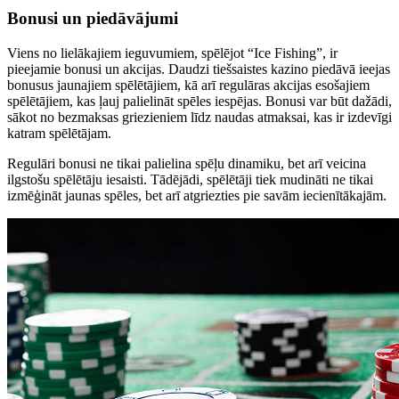
Bonusi un piedāvājumi
Viens no lielākajiem ieguvumiem, spēlējot “Ice Fishing”, ir
pieejamie bonusi un akcijas. Daudzi tiešsaistes kazino piedāvā ieejas
bonusus jaunajiem spēlētājiem, kā arī regulāras akcijas esošajiem
spēlētājiem, kas ļauj palielināt spēles iespējas. Bonusi var būt dažādi,
sākot no bezmaksas griezieniem līdz naudas atmaksai, kas ir izdevīgi
katram spēlētājam.
Regulāri bonusi ne tikai palielina spēļu dinamiku, bet arī veicina
ilgstošu spēlētāju iesaisti. Tādējādi, spēlētāji tiek mudināti ne tikai
izmēģināt jaunas spēles, bet arī atgriezties pie savām iecienītākajām.