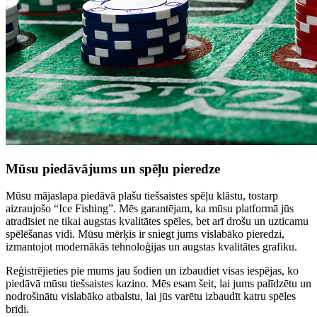
Mūsu piedāvājums un spēļu pieredze
Mūsu mājaslapa piedāvā plašu tiešsaistes spēļu klāstu, tostarp
aizraujošo “Ice Fishing”. Mēs garantējam, ka mūsu platformā jūs
atradīsiet ne tikai augstas kvalitātes spēles, bet arī drošu un uzticamu
spēlēšanas vidi. Mūsu mērķis ir sniegt jums vislabāko pieredzi,
izmantojot modernākās tehnoloģijas un augstas kvalitātes grafiku.
Reģistrējieties pie mums jau šodien un izbaudiet visas iespējas, ko
piedāvā mūsu tiešsaistes kazino. Mēs esam šeit, lai jums palīdzētu un
nodrošinātu vislabāko atbalstu, lai jūs varētu izbaudīt katru spēles
brīdi.