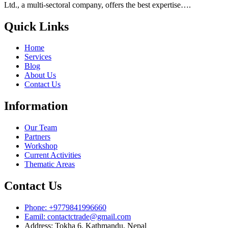
Ltd., a multi-sectoral company, offers the best expertise….
Quick Links
Home
Services
Blog
About Us
Contact Us
Information
Our Team
Partners
Workshop
Current Activities
Thematic Areas
Contact Us
Phone: +9779841996660
Eamil: contactctrade@gmail.com
Address: Tokha 6, Kathmandu, Nepal