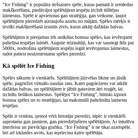
“Ice Fishing” ir populāra tiešsaistes spēle, kuras pamatā ir zemledus
makšķerēšana, piedāvājot spēlētājiem iespēju izcīnīt tūlītējus
laimestus. Spēlē ir apvienotas gan stratēģija, gan veiksme, ļaujot
spēlētājiem pieredzēt aizraujošu azartu no mājām. Spēles mērķis ir
izvilkt makšķerēšanā izsistās zivis, kuras atklāj dažādas balvas.
Spēlētājiem ir pieejamas trīs unikālas bonusa spēles, kas ievērojami
palielina iespējas laimēt. Augstie reizinātāji, kas var sasniegt līdz pat
5000x, nodrošina spēlētājiem iespēju iegūt ievērojamus laimestus,
radot patiesi neaizmirstamu spēles pieredzi.
Kā spēlēt Ice Fishing
Spēles sākums ir vienkāršs. Spēlētājiem jāizvēlas likme un jāsāk
spēle, pagriežot virtuālo naudas ratu. Katrs pagrieziens var atklāt
dažādas balvas, un spēlētājiem ir jābūt gataviem ātri reaģēt, lai
izcīnītu lielākos laimestus. Spēlējot “Ice Fishing”, būtiski izprast
bonusa spēles un to stratēģijas, lai maksimāli palielinātu laimesta
iespējas.
Spēle ir veidota, ņemot vērā lietotāju pieredzi, tāpēc ir vienkārši
saprotama gan jauniem, gan pieredzējušiem spēlētājiem. Ar intuitīvu
interfeisu un pievilcīgu grafiku, “Ice Fishing” ir ne tikai azartspēle,
bet arī izklaides avots, kas iepriecina katru spēlētāju.