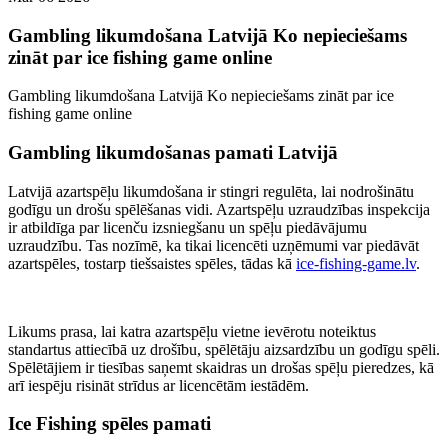
Gambling likumdošana Latvijā Ko nepieciešams
zināt par ice fishing game online
Gambling likumdošana Latvijā Ko nepieciešams zināt par ice
fishing game online
Gambling likumdošanas pamati Latvijā
Latvijā azartspēļu likumdošana ir stingri regulēta, lai nodrošinātu
godīgu un drošu spēlēšanas vidi. Azartspēļu uzraudzības inspekcija
ir atbildīga par licenču izsniegšanu un spēļu piedāvājumu
uzraudzību. Tas nozīmē, ka tikai licencēti uzņēmumi var piedāvāt
azartspēles, tostarp tiešsaistes spēles, tādas kā
ice-fishing-game.lv
.
Likums prasa, lai katra azartspēļu vietne ievērotu noteiktus
standartus attiecībā uz drošību, spēlētāju aizsardzību un godīgu spēli.
Spēlētājiem ir tiesības saņemt skaidras un drošas spēļu pieredzes, kā
arī iespēju risināt strīdus ar licencētām iestādēm.
Ice Fishing spēles pamati