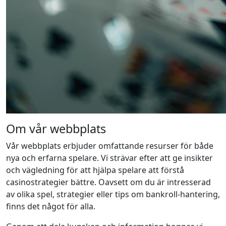
Om vår webbplats
Vår webbplats erbjuder omfattande resurser för både
nya och erfarna spelare. Vi strävar efter att ge insikter
och vägledning för att hjälpa spelare att förstå
casinostrategier bättre. Oavsett om du är intresserad
av olika spel, strategier eller tips om bankroll-hantering,
finns det något för alla.