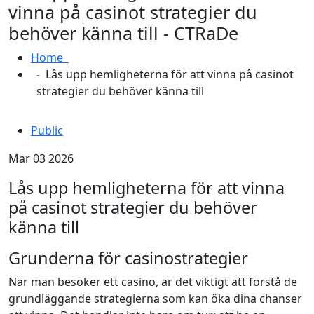
vinna på casinot strategier du
behöver känna till - CTRaDe
Home
Lås upp hemligheterna för att vinna på casinot
strategier du behöver känna till
Public
Mar 03 2026
Lås upp hemligheterna för att vinna
på casinot strategier du behöver
känna till
Grunderna för casinostrategier
När man besöker ett casino, är det viktigt att förstå de
grundläggande strategierna som kan öka dina chanser